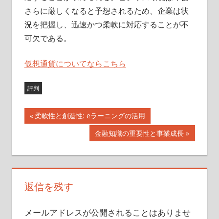
さらに厳しくなると予想されるため、企業は状
況を把握し、迅速かつ柔軟に対応することが不
可欠である。
仮想通貨についてならこちら
評判
前
柔軟性と創造性: eラーニングの活用
投
の
次
金融知識の重要性と事業成長
記
稿
の
事:
記
ナ
事:
ビ
返信を残す
ゲ
メールアドレスが公開されることはありませ