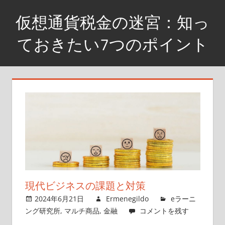
コ
仮想通貨税金の迷宮：知っ
ン
テ
ておきたい7つのポイント
ン
仮
ツ
想
へ
通
ス
貨
キ
の
ッ
税
プ
金
対
策
は
現代ビジネスの課題と対策
大
2024年6月21日
Ermenegildo
eラーニ
切
ング研究所
,
マルチ商品
,
金融
コメントを残す
な